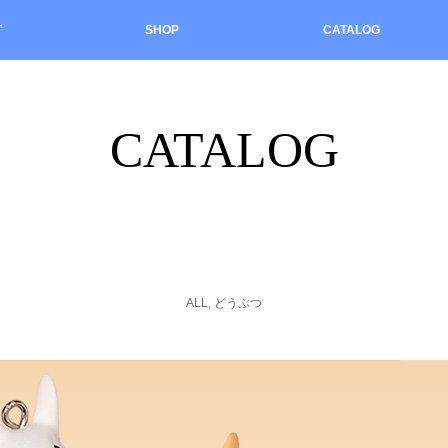
T
SHOP
CATALOG
CATALOG
ALL
,
どうぶつ