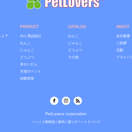
PRODUCT
CATALOG
ABOUT
ストア
ALL 商品紹介
わんこ
会社概要
わんこ
にゃんこ
ご挨拶
にゃんこ
どうぶつ
活動
どうぶつ
その他
プライバ
布せいひん
天使のペット
頭飾造形
PetLovers corporation
ペットと動物達と愉快に暮らすペットラバーズ