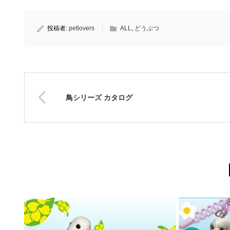
投稿者:
petlovers
ALL
,
どうぶつ
鳥シリーズ カタログ