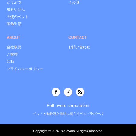
どうぶつ
その他
布せいひん
天使のペット
頭飾造形
ABOUT
CONTACT
会社概要
お問い合わせ
ご挨拶
活動
プライバシーポリシー
PetLovers corporation
ペットと動物達と愉快に暮らすペットラバーズ
Copyright © 2026
PetLovers
All rights reserved.