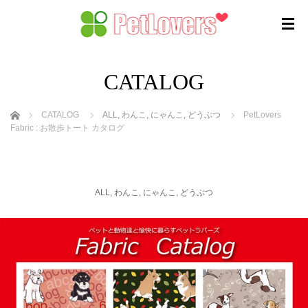
CATALOG
ホーム
CATALOG
ALL
,
わんこ
,
にゃんこ
,
どうぶつ
PetLovers
Fabric : お散歩トート カタログ
ALL
,
わんこ
,
にゃんこ
,
どうぶつ