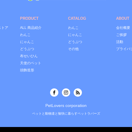
PRODUCT
CATALOG
ABOUT
ストア
ALL 商品紹介
わんこ
会社概要
わんこ
にゃんこ
ご挨拶
にゃんこ
どうぶつ
活動
どうぶつ
その他
プライバ
布せいひん
天使のペット
頭飾造形
PetLovers corporation
ペットと動物達と愉快に暮らすペットラバーズ