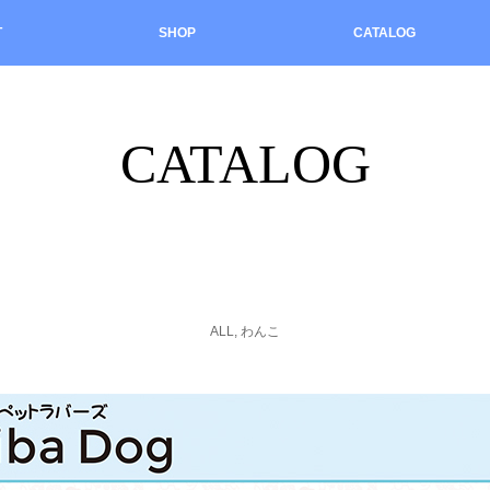
T
SHOP
CATALOG
CATALOG
ALL
,
わんこ