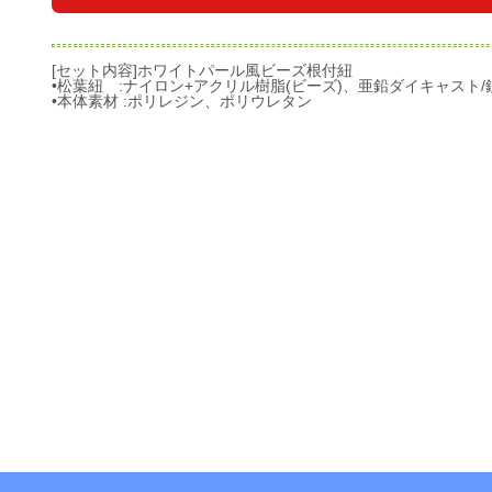
[セット内容]ホワイトパール風ビーズ根付紐
•松葉紐 :ナイロン+アクリル樹脂(ビーズ)、亜鉛ダイキャスト/鉄
•本体素材 :ポリレジン、ポリウレタン