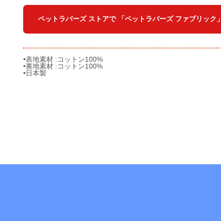
ペットラバーズ ストアで 「ペットラバーズ ファブリック
•表地素材 :コットン100%
•裏地素材 :コットン100%
•日本製