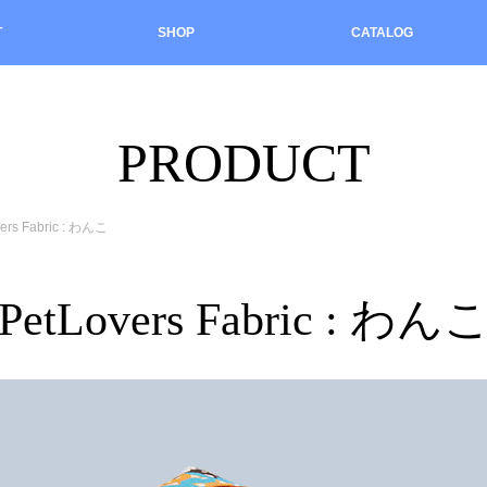
T
SHOP
CATALOG
PRODUCT
ers Fabric : わんこ
PetLovers Fabric : わん