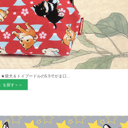
★柴犬＆トイプードルの5.5寸がま口...
」を探す＞＞